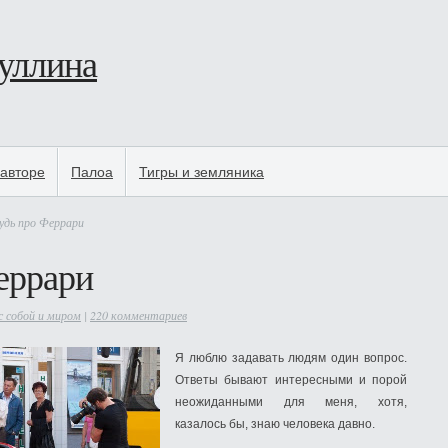
уллина
авторе
Палоа
Тигры и земляника
удь про Феррари
еррари
с собой и миром
|
220 комментариев
Я люблю задавать людям один вопрос.
Ответы бывают интересными и порой
неожиданными для меня, хотя,
казалось бы, знаю человека давно.