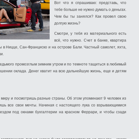
Вот что я спрашиваю: представь, что
тебе больше не нужно думать о деньгах.
Чем бы ты занялся? Как провел свою
долгую жизнь?
Смотри, у тебя из материального есть
всё, что нужно. Счет в банке, квартира
ы в Ницце, Сан-Франциско и на острове Бали. Частный самолет, яхта,
и.
лседьмого промозглым зимним утром и по темноте тащиться в любимый
ышении оклада. Денег хватит на всю дальнейшую жизнь, еще и детям
о миру и посмотришь разные страны. Об этом упоминают 9 человек из
лнишь все свои мечты. Начиная с настоящего лука со взрывающимися
оездом под окнами бухгалтерии на красном Феррари, и чтобы сзади