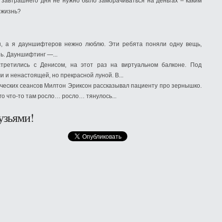
с завтрашнего дня не нужно было заморачиваться на деньгах – каким
 жизнь?
ы, а я дауншифтеров нежно люблю. Эти ребята поняли одну вещь,
нь. Дауншифтинг —...
третились с Денисом, на этот раз на виртуальном балконе. Под
и ненастоящей, но прекрасной луной. В...
ческих сеансов Милтон Эриксон рассказывал пациенту про зернышко.
го что-то там росло… росло… тянулось...
узьями!