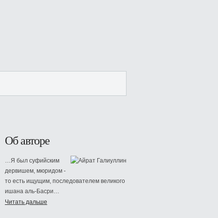
Об авторе
…Я был суфийским
дервишем, мюридом -
то есть ищущим, последователем великого
ишана аль-Басри…
Читать дальше