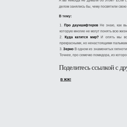
А вы никогда не думали об этом? Если 
делом занялись бы, чему посвятили свою
В тему:
Про дауншифтеров
Не знаю, как в
которую многие не могут понять всю жиз
Куда катится мир?
И опять мы вс
прекрасными, но ненастоящими пальмами 
Зерно
В одном из знаменитых гипноти
Точнее, про семечко помидора, из которо
Поделитесь ссылкой с др
В ЖЖ!