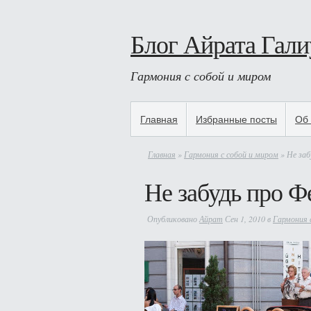
Блог Айрата Гали
Гармония с собой и миром
Главная
Избранные посты
Об 
Главная
»
Гармония с собой и миром
» Не заб
Не забудь про Ф
Опубликовано
Айрат
Сен 1, 2010 в
Гармония 