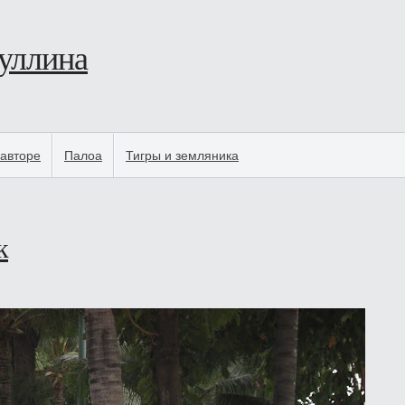
уллина
авторе
Палоа
Тигры и земляника
к