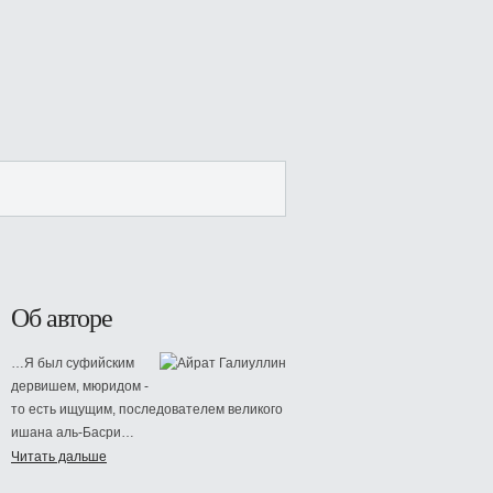
Об авторе
…Я был суфийским
дервишем, мюридом -
то есть ищущим, последователем великого
ишана аль-Басри…
Читать дальше