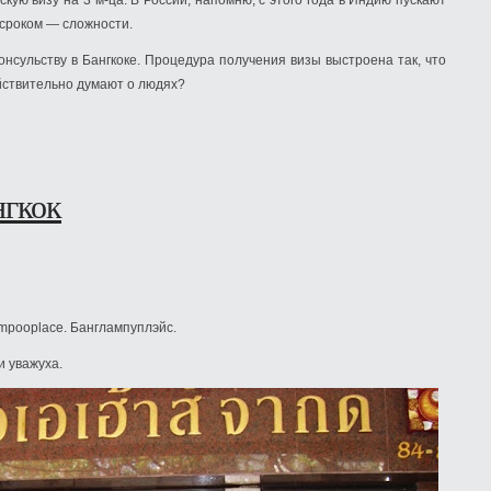
кую визу на 3 м-ца. В России, напомню, с этого года в Индию пускают
 сроком — сложности.
онсульству в Бангкоке. Процедура получения визы выстроена так, что
йствительно думают о людях?
нгкок
mpooplace. Банглампуплэйс.
и уважуха.