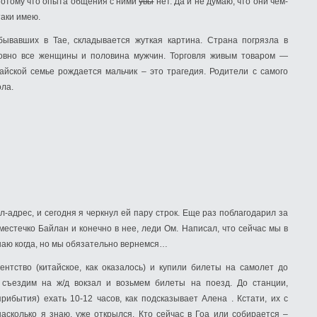
 потому что опыта общения с ними
увы
нет. Да и не думаю, что они чем-
таки имею.
бывавших в Тае, складывается жуткая картина. Страна погрязла в
ловно все женщины и половина мужчин. Торговля живым товаром —
тайской семье рождается мальчик – это трагедия. Родители с самого
ола.
-адрес, и сегодня я черкнул ей пару строк. Еще раз поблагодарил за
 местечко Байлан и конечно в нее, леди Ом. Написал, что сейчас мы в
знаю когда, но мы обязательно вернемся…
нтство (китайское, как оказалось) и купили билеты на самолет до
съездим на ж/д вокзал и возьмем билеты на поезд. До станции,
ибытия) ехать 10-12 часов, как подсказывает Алена . Кстати, их с
сколько я знаю, уже открылся. Кто сейчас в Гоа или собирается –