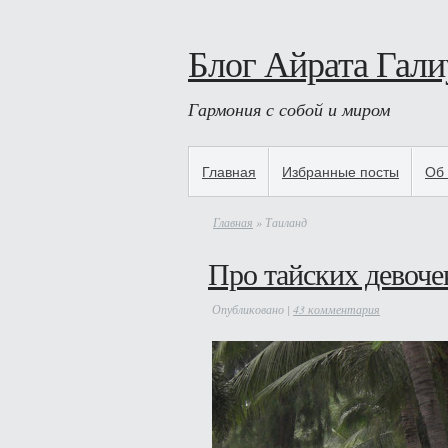
Блог Айрата Гали
Гармония с собой и миром
Главная
Избранные посты
Об 
Главная
» Таиланд
Про тайских девоче
Опубликовано |
43 комментария