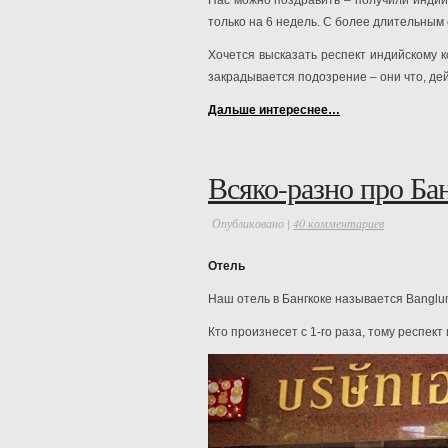
Нас можно поздравить – получили индийс
только на 6 недель. С более длительным
Хочется высказать респект индийскому к
закрадывается подозрение – они что, де
Дальше интереснее…
Всяко-разно про Ба
Опубликовано |
40 комментариев
Отель
Наш отель в Бангкоке называется Banglu
Кто произнесет с 1-го раза, тому респект 