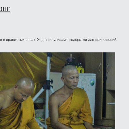
онг
но в оранжевых рясах. Ходят по улицам с ведерками для приношений.