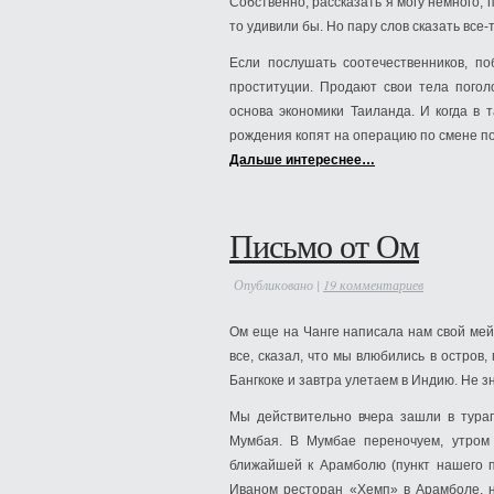
Собственно, рассказать я могу немного,
то удивили бы. Но пару слов сказать все-
Если послушать соотечественников, по
проституции. Продают свои тела пого
основа экономики Таиланда. И когда в 
рождения копят на операцию по смене п
Дальше интереснее…
Письмо от Ом
Опубликовано |
19 комментариев
Ом еще на Чанге написала нам свой мейл
все, сказал, что мы влюбились в остров,
Бангкоке и завтра улетаем в Индию. Не 
Мы действительно вчера зашли в тураге
Мумбая. В Мумбае переночуем, утром 
ближайшей к Арамболю (пункт нашего пр
Иваном ресторан «Хемп» в Арамболе, на