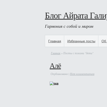
Блог Айрата Гали
Гармония с собой и миром
Главная
Избранные посты
Об 
Главная
» Посты с тэгами "дети"
Алё
Опубликовано |
Нет комментариев