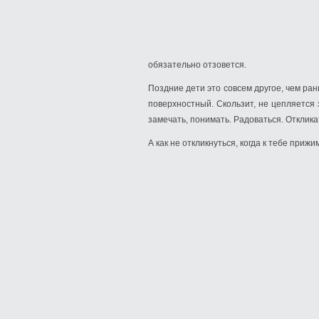
обязательно отзовется.
Поздние дети это совсем другое, чем ранн
поверхностный. Скользит, не цепляется 
замечать, понимать. Радоваться. Отклика
А как не откликнуться, когда к тебе приж