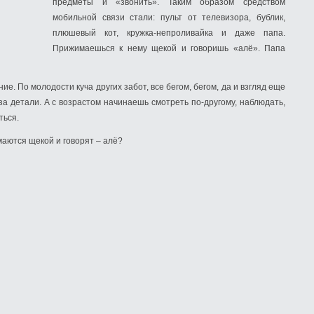
предметы и «звонить». Таким образом средством
мобильной связи стали: пульт от телевизора, бублик,
плюшевый кот, кружка-непроливайка и даже папа.
Прижимаешься к нему щекой и говоришь «алё». Папа
ие. По молодости куча других забот, все бегом, бегом, да и взгляд еще
за детали. А с возрастом начинаешь смотреть по-другому, наблюдать,
ться.
имаются щекой и говорят – алё?