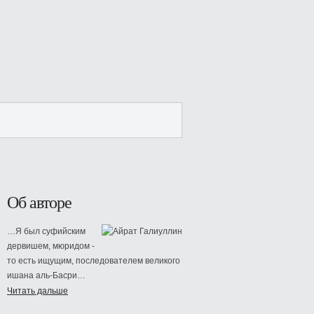
Об авторе
…Я был суфийским
дервишем, мюридом -
то есть ищущим, последователем великого
ишана аль-Басри…
Читать дальше