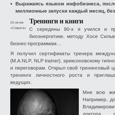
Выражаясь языком инфобизнеса, посл
миллионные запуски каждый месяц, без
Тренинги и книги
20-летие
«Сократа»
С середины 90-х я учился и п
биоэнергетике, методу Хосе Сильв
бизнес-программам…
Я получил сертификаты тренера междун
(M.A.NLP, NLP trainer), эриксоновскому гипн
и переговорам. Открыл свой тренинговый ц
тренинги личностного роста и приглаш
ведущих.
Мне всю жиз
Например, до
Владимирови
доктора пс