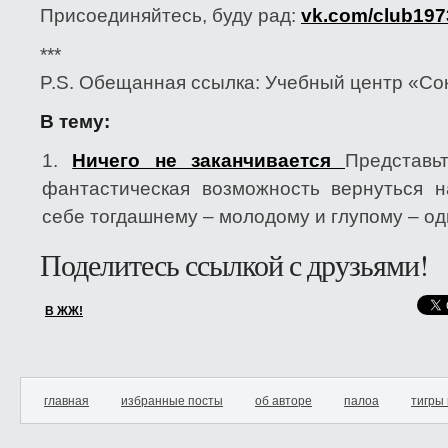
Присоединяйтесь, буду рад:
vk.com/club19
***
P.S. Обещанная ссылка: Учебный центр «Со
В тему:
Ничего не заканчивается
Представь
фантастическая возможность вернуться н
себе тогдашнему – молодому и глупому – один
Поделитесь ссылкой с друзьями!
В ЖЖ!
главная
избранные посты
об авторе
палоа
тигры