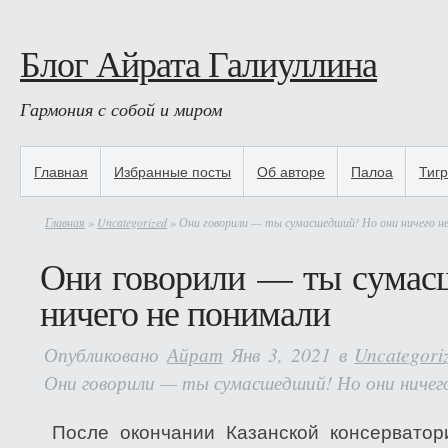
Блог Айрата Галиуллина
Гармония с собой и миром
Главная
Избранные посты
Об авторе
Палоа
Тиг
Главная
»
Uncategorized
» Они говорили — ты сумасшедший! Но они ничего н
Они говорили — ты сумас
ничего не понимали
Опубликовано
Айрат
Янв 3, 2021 в
Uncategori
Они говорили — ты сумасшедший! Но они ничег
После окончании Казанской консерватор