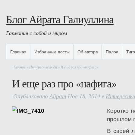
Блог Айрата Галиуллина
Гармония с собой и миром
Главная
Избранные посты
Об авторе
Палоа
Тиг
Главная
»
Интересные люди
» И еще раз про «нафига»
И еще раз про «нафига»
Опубликовано
Айрат
Ноя 18, 2014 в
Интересны
Коротко 
прошлом п
В своей 