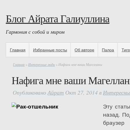
Блог Айрата Галиуллина
Гармония с собой и миром
Главная
Избранные посты
Об авторе
Палоа
Тиг
Главная
»
Интересные люди
» Нафига мне ваши Магелланы
Нафига мне ваши Магелла
Опубликовано
Айрат
Окт 27, 2014 в
Интересны
Эту стать
назад. По
браузер