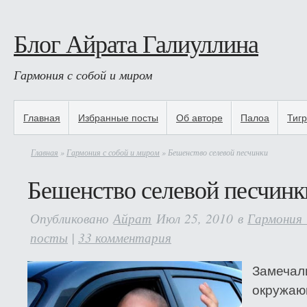
Блог Айрата Галиуллина
Гармония с собой и миром
Главная
Избранные посты
Об авторе
Палоа
Тиг
Главная
»
Гармония с собой и миром
» Бешенство селевой песчинки
Бешенство селевой песчинк
Опубликовано
Айрат
Июл 25, 2010 в
Гармония 
посты
|
33 комментария
Замечал
окружа