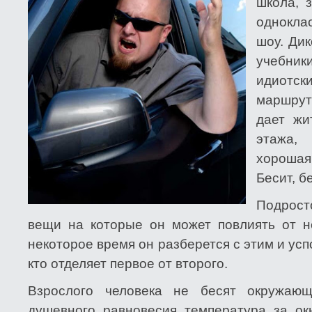
школа, 
однокла
шоу. Дик
учебни
идиотс
маршрут
дает жи
этажа,
хорошая 
Бесит, б
Подрост
вещи на которые он может повлиять от н
некоторое время он разберется с этим и усп
кто отделяет первое от второго.
Взрослого человека не бесят окружаю
душевного равновесия температура за о