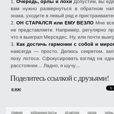
Очередь, орлы и лохи
Допустим, вы ед
вам нужно развернуться в обратном нап
знака, уходите в левый ряд и пристраиваетес
ОН СТАРАЛСЯ или ЕМУ ВЕЗЛО
Мне все
не представляете. Например, регулярно п
что я выиграл Мерседес. Ну, или почти выигра
Как достичь гармонии с собой и мир
навсегда — просто. Делюсь секретом, зап
позу лотоса. Сфокусировать взгляд на одн
расстоянии… Ладно, я шучу....
Поделитесь ссылкой с друзьями!
В ЖЖ!
главная
избранные посты
об авторе
палоа
тигры