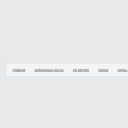
главная
избранные посты
об авторе
палоа
тигры