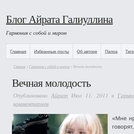
Блог Айрата Галиуллина
Гармония с собой и миром
Главная
Избранные посты
Об авторе
Палоа
Тиг
Главная
»
Гармония с собой и миром
» Вечная молодость
Вечная молодость
Опубликовано
Айрат
Июл 11, 2011 в
Гармо
комментариев
«Мне нр
говорят