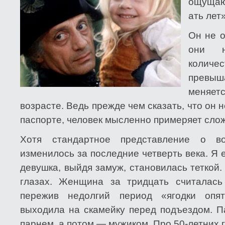
ощущаю
ать лет»
Он не о
они 
колич
превыш
меняет
возрасте. Ведь прежде чем сказать, что он н
паспорте, человек мысленно примеряет сло
Хотя стандартное представление о в
изменилось за последние четверть века. Я 
девушка, выйдя замуж, становилась теткой. 
глазах. Женщина за тридцать считалась
пережив недолгий период «ягодки опя
выходила на скамейку перед подъездом. П
парнем, а потом — мужиком. Про 50-летних г