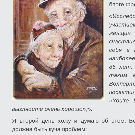
блоге ф
«Исслед
участи
женщин,
счастли
себя в 
наиболе
85 лет,
таким 
Волперт.
посвяти
«You’re 
выглядите очень хорошо»)».
Я второй день хожу и думаю об этом. Ве
должна быть куча проблем: