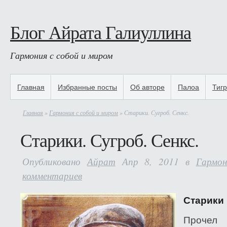
Блог Айрата Галиуллина
Гармония с собой и миром
Главная
Избранные посты
Об авторе
Палоа
Тиг
Главная
»
Гармония с собой и миром
» Старики. Сугроб. Сенкс.
Старики. Сугроб. Сенкс.
Опубликовано
Айрат
Апр 8, 2011 в
Гармо
комментариев
Старики 
Прочел 