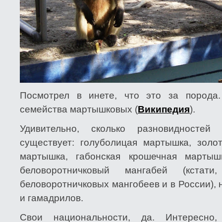
Посмотрел в инете, что это за порода
семейства мартышковых (
Википедия
).
Удивительно, сколько разновидностей 
существует: голуболицая мартышка, золо
мартышка, габонская крошечная мартышк
беловоротничковый мангабей (кстат
беловоротничковых мангобеев и в России), 
и гамадрилов.
Свои национальности, да. Интересно