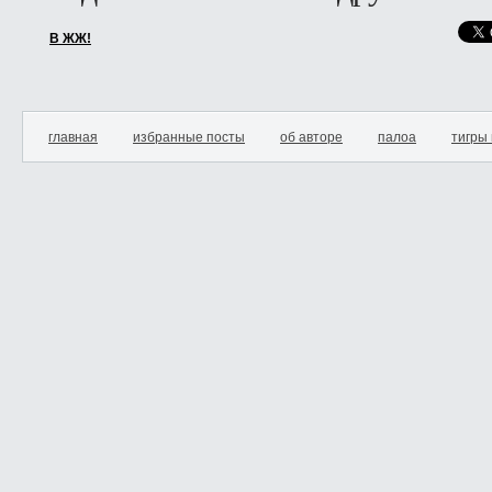
В ЖЖ!
главная
избранные посты
об авторе
палоа
тигры